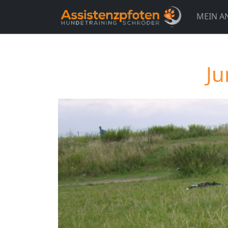
MEIN A
Ju