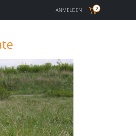
0
ANMELDEN
ate